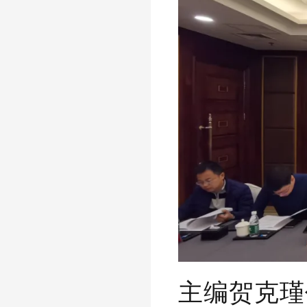
主编贺克瑾