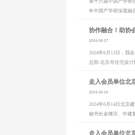
第十六届中国产学研合
年中国产学研深度融
号楼的既有建筑零碳
协作融合！助协
暖设备有限公…
2024-06-27
2024年6月13日
总部-北京市住宅设
安良等3人随访。受
走入会员单位北
主任娄武强、…
2024-06-24
2024年6月14日
秘书长金继宗、中建
心主任娄武强等工作
走入会员单位北
总经理朱宁热…