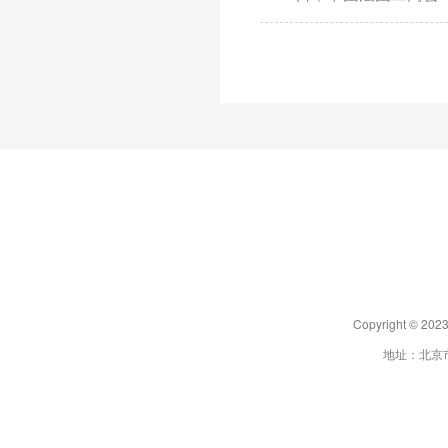
办。中法两国政府代
业高管及媒体代表共
Copyright 
地址：北京市朝