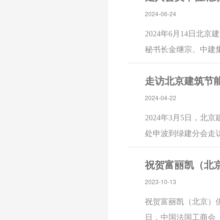
2024-06-24
2024年6月14日
秘书长金继宗、中建
心主任娄武强等工作
走访北京建筑节
总经理朱宁热…
2024-04-22
2024年3月5日，
处申波到绿建分会走
中心总工程师、娄武
目的；根据《…
2023-10-13
祝贺富丽凯（北京）供
日，中国法国工商会（C